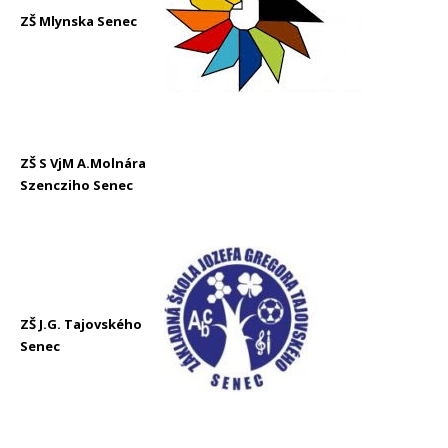
ZŠ Mlynska Senec
ZŠ S VjM A.Molnára
Szencziho Senec
ZŠ J.G. Tajovského
Senec