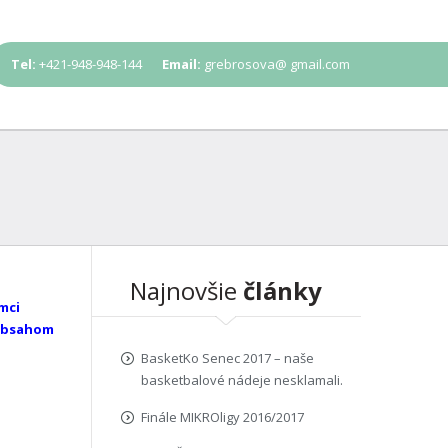
Tel:
+421-948-948-144
Email:
grebrosova@ gmail.com
Najnovšie
články
mci
 Obsahom
BasketKo Senec 2017 – naše
basketbalové nádeje nesklamali.
Finále MIKROligy 2016/2017