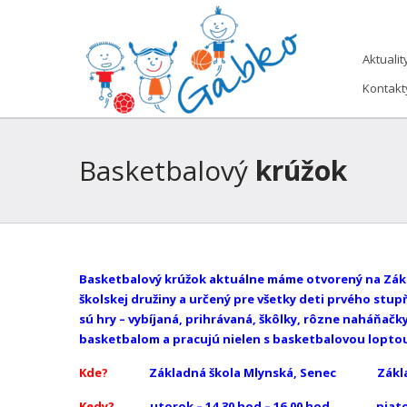
Aktualit
Kontakt
Basketbalový
krúžok
Basketbalový krúžok aktuálne máme otvorený na Zákla
školskej družiny a určený pre všetky deti prvého stu
sú hry – vybíjaná, prihrávaná, škôlky, rôzne naháňač
basketbalom a pracujú nielen s basketbalovou loptou,
Kde?
Základná škola Mlynská, Senec Základná
Kedy?
utorok – 14,30 hod – 16,00 hod piatok: