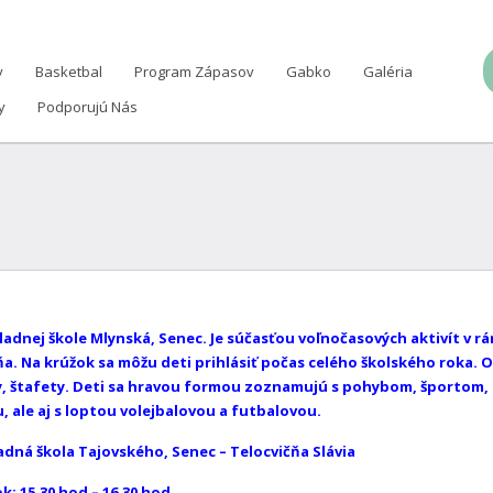
y
Basketbal
Program Zápasov
Gabko
Galéria
y
Podporujú Nás
dnej škole Mlynská, Senec. Je súčasťou voľnočasových aktivít v rá
pňa. Na krúžok sa môžu deti prihlásiť počas celého školského roka.
ky, štafety. Deti sa hravou formou zoznamujú s pohybom, športom,
 ale aj s loptou volejbalovou a futbalovou.
 škola Tajovského, Senec – Telocvičňa Slávia
 15,30 hod – 16,30 hod