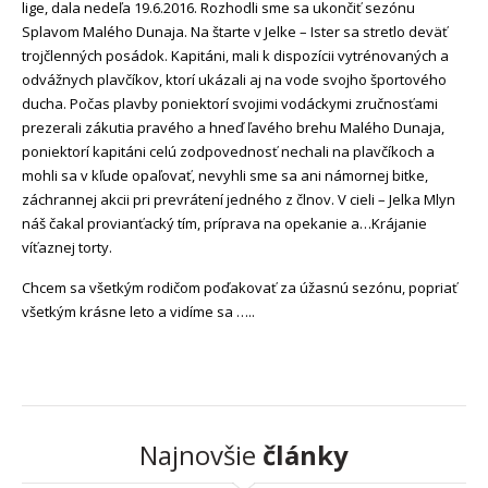
lige, dala nedeľa 19.6.2016. Rozhodli sme sa ukončiť sezónu
Splavom Malého Dunaja. Na štarte v Jelke – Ister sa stretlo deväť
trojčlenných posádok. Kapitáni, mali k dispozícii vytrénovaných a
odvážnych plavčíkov, ktorí ukázali aj na vode svojho športového
ducha. Počas plavby poniektorí svojimi vodáckymi zručnosťami
prezerali zákutia pravého a hneď ľavého brehu Malého Dunaja,
poniektorí kapitáni celú zodpovednosť nechali na plavčíkoch a
mohli sa v kľude opaľovať, nevyhli sme sa ani námornej bitke,
záchrannej akcii pri prevrátení jedného z člnov. V cieli – Jelka Mlyn
náš čakal provianťacký tím, príprava na opekanie a…Krájanie
víťaznej torty.
Chcem sa všetkým rodičom poďakovať za úžasnú sezónu, popriať
všetkým krásne leto a vidíme sa …..
Najnovšie
články